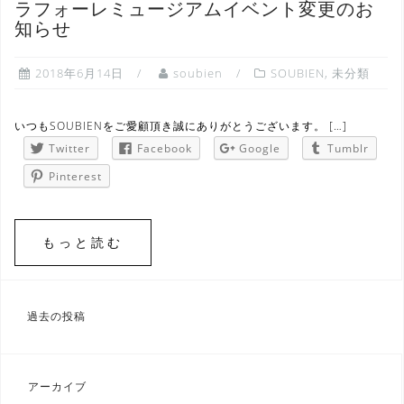
ラフォーレミュージアムイベント変更のお
知らせ
2018年6月14日
soubien
SOUBIEN
,
未分類
いつもSOUBIENをご愛顧頂き誠にありがとうございます。 […]
Twitter
Facebook
Google
Tumblr
Pinterest
もっと読む
投
過去の投稿
稿
ナ
ビ
アーカイブ
ゲ