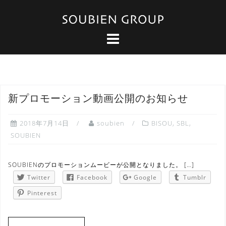
コ
ン
テ
ン
ツ
へ
ス
キ
ッ
新プロモーション動画公開のお知らせ
プ
2018年7月14日
soubien
BISOU
,
SBL
,
SOUBIEN
SOUBIENのプロモーションムービーが公開となりました。 […]
Twitter
Facebook
Google
Tumblr
Pinterest