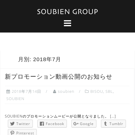
コ
ン
テ
ン
ツ
へ
ス
キ
ッ
月別: 2018年7月
プ
新プロモーション動画公開のお知らせ
2018年7月14日
soubien
BISOU
,
SBL
,
SOUBIEN
SOUBIENのプロモーションムービーが公開となりました。 […]
Twitter
Facebook
Google
Tumblr
Pinterest