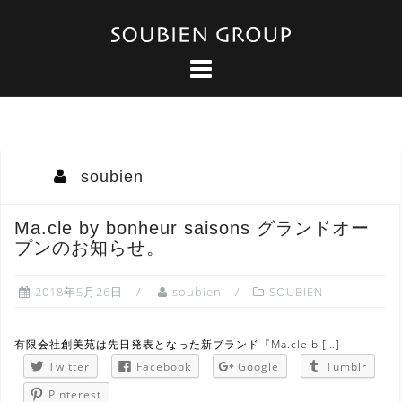
コ
ン
テ
ン
ツ
へ
ス
キ
ッ
soubien
プ
Ma.cle by bonheur saisons グランドオー
プンのお知らせ。
2018年5月26日
soubien
SOUBIEN
有限会社創美苑は先日発表となった新ブランド『Ma.cle b […]
Twitter
Facebook
Google
Tumblr
Pinterest